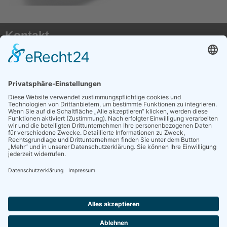
Kontakt
AKTX Pflege e.V.
Postfach 41 50
50116 Bergheim
E-Mail:
info@transplantationspflege.de
Social Media
AKTX auf Instagram
AKTX auf Facebook
Weitere Links