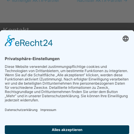
←
Vorheriger AKTX-Partner
Nächster AKTX-Partner
→
Kontakt
AKTX Pflege e.V.
Postfach 41 50
50116 Bergheim
E-Mail:
info@transplantationspflege.de
Social Media
AKTX auf Instagram
AKTX auf Facebook