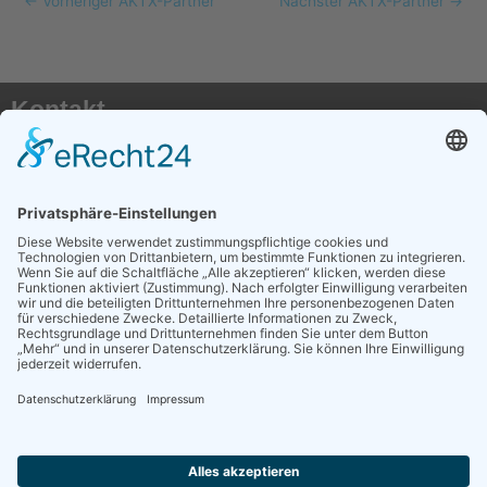
←
Vorheriger AKTX-Partner
Nächster AKTX-Partner
→
Kontakt
AKTX Pflege e.V.
Postfach 41 50
50116 Bergheim
E-Mail:
info@transplantationspflege.de
Social Media
AKTX auf Instagram
AKTX auf Facebook