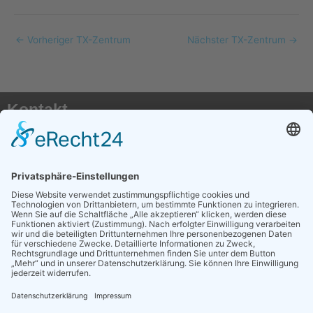
←
Vorheriger TX-Zentrum
Nächster TX-Zentrum
→
Kontakt
AKTX Pflege e.V.
Postfach 41 50
50116 Bergheim
E-Mail:
info@transplantationspflege.de
Social Media
AKTX auf Instagram