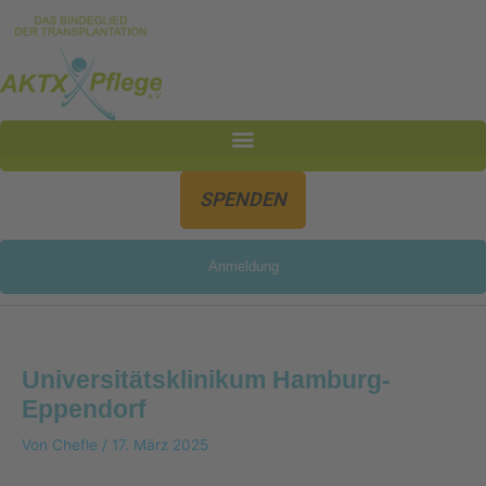
Inhalt
Zum
springen
Inhalt
springen
SPENDEN
Anmeldung
Universitätsklinikum Hamburg-
Eppendorf
Von
Chefle
/
17. März 2025