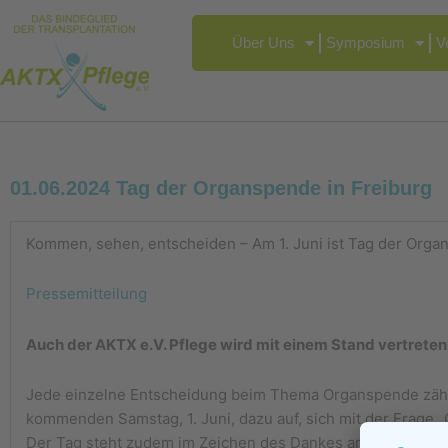
Zum
springen
Inhalt
Über Uns
Symposium
V
springen
01.06.2024 Tag der Organspende in Freiburg
Kommen, sehen, entscheiden – Am 1. Juni ist Tag der Or
Pressemitteilung
Auch der AKTX e.V. Pflege wird mit einem Stand vertreten 
Jede einzelne Entscheidung beim Thema Organspende zählt.
kommenden Samstag, 1. Juni, dazu auf, sich mit der Frage
Der Tag steht zudem im Zeichen des Dankes an alle Organs