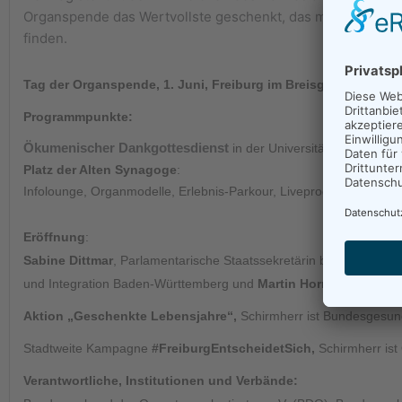
Organspende das Wertvollste geschenkt, das man sich vorst
finden.
Tag der Organspende, 1. Juni, Freiburg im Breisgau: „Zeit Ze
Programmpunkte:
Ökumenischer Dankgottesdienst
in der Universitätskirche
Platz der Alten Synagoge
:
Infolounge, Organmodelle, Erlebnis-Parkour, Liveprogramm, Musi
Eröffnung
:
Sabine Dittmar
, Parlamentarische Staatssekretärin beim Bundesm
und Integration Baden-Württemberg und
Martin Horn
, Oberbürger
Aktion „Geschenkte Lebensjahre“,
Schirmherr ist Bundesgesund
Stadtweite Kampagne
#FreiburgEntscheidetSich,
Schirmherr ist
Verantwortliche, Institutionen und Verbände: