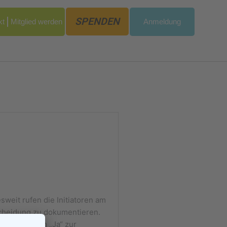
SPENDEN
kt
Mitglied werden
Anmeldung
de)
eit rufen die Initiatoren am
scheidung zu dokumentieren.
en mit ihrem „Ja“ zur