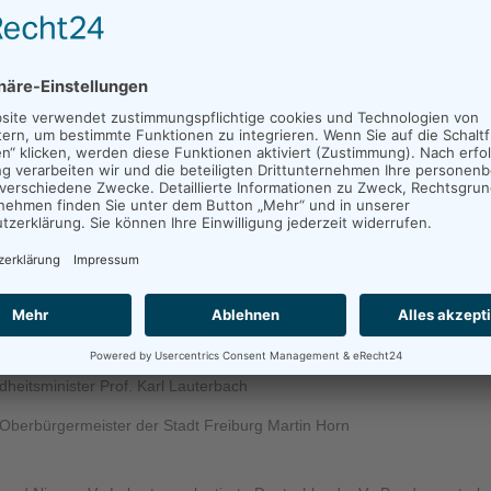
ellen kann: Leben. Das nach wie vor aktuelle Thema soll an d
ichen zu setzen“
k
inister für Gesundheit, MdB,
Leonie Dirks
, Ministerialdirektorin im Mi
meister der Stadt Freiburg
heitsminister Prof. Karl Lauterbach
 Oberbürgermeister der Stadt Freiburg Martin Horn