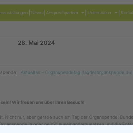
eranstaltungen
News
Ansprechpartner
Unterstützer
Konta
28. Mai 2024
ganspende
Aktuelles – Organspendetag (tagderorganspende.
sein! Wir freuen uns über Ihren Besuch!
 Nicht nur, aber gerade auch am Tag der Organspende. Bundesw
 „Organspende ja oder nein?“ auseinanderzusetzen und die Ent
penderinnen und Organspender sowie an ihre Familien. Sie hab