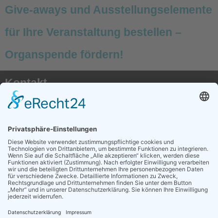
Give-aways und Ausstellungselemente
für Ihre Veranstaltung bestellen –
Organspende fördern!
Kontakt
AKTX Pflege e.V.
Postfach 41 50
50116 Bergheim
E-Mail:
info@transplantationspflege.de
Social Media
AKTX auf Instagram