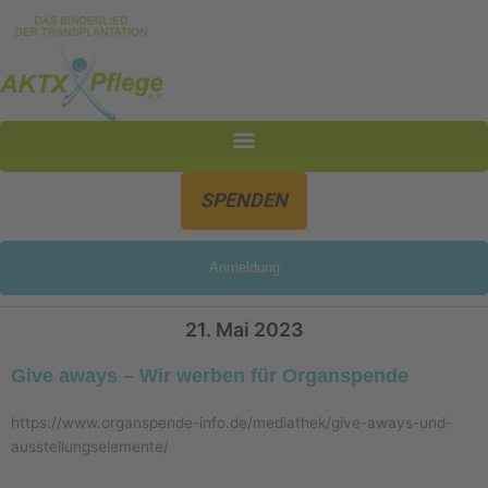
Inhalt
Zum
springen
Inhalt
springen
SPENDEN
Anmeldung
21. Mai 2023
Give aways – Wir werben für Organspende
https://www.organspende-info.de/mediathek/give-aways-und-
ausstellungselemente/