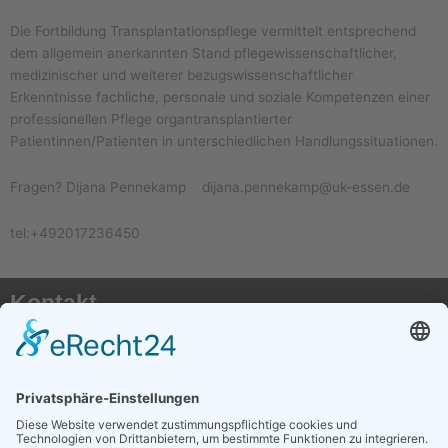
Die Fortbildung Transplantationspflege vermittelt entsprechend
dem allgemein anerkannten Stand pflegewissenschaftlicher,
medizinischer und weiterer bezugswissenschaftlicher
Erkenntnisse fachliche, personale und soziale Kompetenzen einer
professionellen Pflege organtransplantierter
Patientinnen/Patienten in unterschiedlichen Handlungssituationen.
Fragen? Dijana Pennekamp dijana.pennekamp@uk-essen.de
tel:+492017236450
Kontakt
AKTX Pflege e.V.
Postfach 41 50
50116 Bergheim
E-Mail:
info@transplantationspflege.de