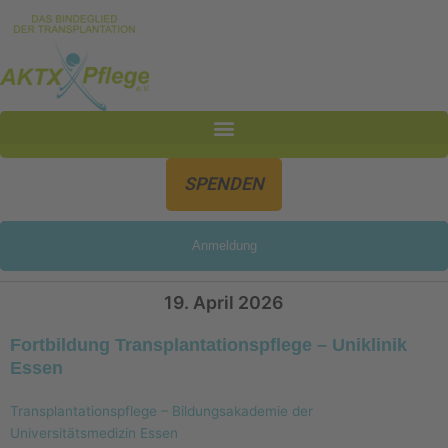
Inhalt
Zum
springen
Inhalt
springen
SPENDEN
Anmeldung
19. April 2026
Fortbildung Transplantationspflege – Uniklinik
Essen
Transplantationspflege – Bildungsakademie der
Universitätsmedizin Essen