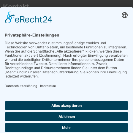
Kontakt
AKTX Pflege e.V.
Postfach 41 50
50116 Bergheim
E-Mail:
info@transplantationspflege.de
Social Media
AKTX auf Instagram
AKTX auf Facebook
Weitere Links