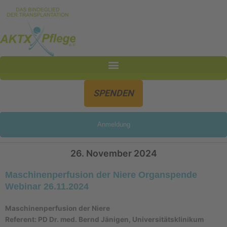
Inhalt
Zum
springen
Inhalt
springen
SPENDEN
Anmeldung
26. November 2024
Maschinenperfusion der Niere Organspende
Webinar 26.11.2024
Maschinenperfusion der Niere
Referent: PD Dr. med. Bernd Jänigen, Universitätsklinikum