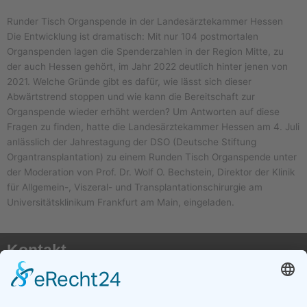
Runder Tisch Organspende in der Landesärztekammer Hessen
Die Entwicklung ist dramatisch: Mit nur 104 postmortalen
Organspenden lagen die Spenderzahlen in der Region Mitte, zu
der auch Hessen gehört, im Jahr 2022 deutlich hinter jenen von
2021. Welche Gründe gibt es dafür, wie lässt sich dieser
Abwärtstrend stoppen und wie kann die Bereitschaft zur
Organspende wieder erhöht werden? Um Antworten auf diese
Fragen zu finden, hatte die Landesärztekammer Hessen am 4. Juli
anlässlich der Jahrestagung der DSO (Deutsche Stiftung
Organtransplantation) zu einem Runden Tisch Organspende unter
der Moderation von Prof. Dr. Wolf O. Bechstein, Direktor der Klinik
für Allgemein-, Viszeral- und Transplantationschirurgie am
Universitätsklinikum Frankfurt am Main, eingeladen.
Kontakt
AKTX Pflege e.V.
Postfach 41 50