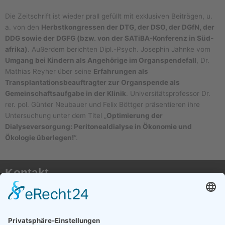
Die Zeitschrift ist wieder prall gefüllt mit exklusiven Beiträgen, u.
a. von den
Herbstkongressen der DTG, der DSO, der DGfN, der
DDG sowie der DGFG (bzw. von der SATiBA-Konferenz in Süd­
afrika)
. Außerdem berichten Dipl.-Psych. Josephin Jahnke vom
Umgang bei Kindern als Angehörige im Organspendefall
, Dr.
Mathias Reyher über seine
Erfahrungen als
Transplantationsbeauftragter zur Organspende als
Gemeinschaftsaufgabe in der Klinik
. Universitätsprofessor Dr.
rer. pol. Günter Neubauer und Felix Böttger präsentieren ihre
Untersuchung unter dem Titel „
Optimierung der
Dialyseversorgung: Peritonealdialyse in Ökonomie und
Ökologie überlegen!
“.
Kontakt
AKTX Pflege e.V.
Postfach 41 50
50116 Bergheim