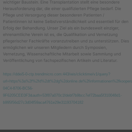
wichtiger Baustein. Eine Transplantation stellt eine besondere
Herausforderung dar, die einer qualifizierten Pflege bedarf. Die
Pflege und Versorgung dieser besonderen Patienten /
Patientinnen ist keine Selbstverständlichkeit und essentiell für den
Erfolg der Behandlung. Unser Ziel als ein bundesweit einziger,
ehrenamtliche Verein ist es, die Qualifikation und Vernetzung
pflegerischer Fachkräfte voranzutreiben und zu unterstützen. Dies
ermöglichen wir unseren Mitgliedern durch Symposien,
Vernetzung, Wissenschaftliche Mitarbeit sowie Sammlung und
Veröffentlichung von fachspezifischen Artikeln und Literatur.
https://ddei5-0-ctp.trendmicro.com:443/wis/clicktime/v1/query?
url=https%3a%2f%2fd%2dt%2dg%2donline.de%2finformationen%2fkoope
04C4-8706-BC56-
9F6205CEE0F3&auth=53f87a070c1fdebf7b9bcc7ef72baa5f310048d1-
b995f56d27c3d04f59aca4761e29e31193704182