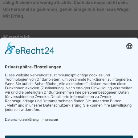
Job gilt vielen als wenig attraktiv. Doch das muss nicht sein.
Um Personal zu gewinnen, gehen einige Kliniken neue Wege.
Mit Erfolg.
Kontakt
AKTX Pflege e.V.
Postfach 41 50
50116 Bergheim
E-Mail:
info@transplantationspflege.de
Social Media
AKTX auf Instagram
AKTX auf Facebook