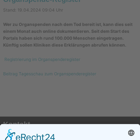
Stand: 19.04.2024 09:04 Uhr
Wer zu Organspenden nach dem Tod bereit ist, kann dies seit
einem Monat auch online dokumentieren. Seit dem Start des
Portals haben sich rund 100.000 Menschen eingetragen.
Künftig sollen Kliniken diese Erklärungen abrufen können.
Registrierung im Organspenderegister
Beitrag Tagesschau zum Organspenderegister
Kontakt
AKTX Pflege e.V.